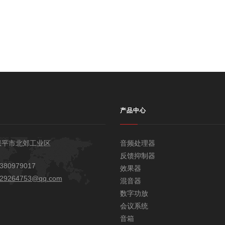
产品中心
恩平市北郊工业区
音频处理器
反馈抑制器
380979017
效果器
29264753@qq.com
混音器
数字功放
会议系统
音箱