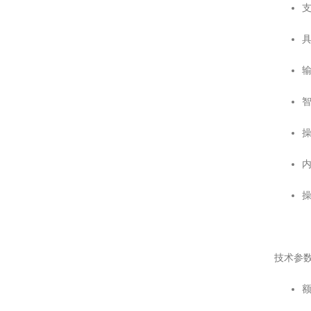
支
内
操
技术参
额