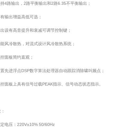
持4路输出，2路平衡输出和2路6.35不平衡输出；
具有输出增益高低可选；
输出设有高音提升和衰减可调节控制键；
智能风冷散热，对流式设计风冷散热系统；
操控面板简约直观；
置先进浮点DSP数字算法处理器自动跟踪消除啸叫频点；
控面板上具有信号过载PEAK指示、信号动态状态指示。
数：
定电压：220V±10% 50/60Hz