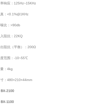
率响应：125Hz~15KHz
真：<0.1%@1KHz
噪比：>90db
入阻抗：22KQ
出阻抗（平衡）：200Ω
度范围：-10~55℃
量：4kg
寸：480×210×44mm
X-2100
X-1100