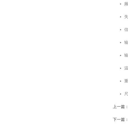
频
失
信
输
输
温
重
尺
上一篇：B
下一篇：B